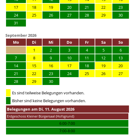
17
18
19
20
21
22
23
24
25
26
27
28
29
30
31
September 2026
Mo
Di
Mi
Do
Fr
Sa
So
1
2
3
4
5
6
7
8
9
10
11
12
13
14
15
16
17
18
19
20
21
22
23
24
25
26
27
28
29
30
Es sind teilweise Belegungen vorhanden.
Bisher sind keine Belegungen vorhanden.
Belegungen am Di, 11. August 2026
Erdgeschoss Kleiner Bürgersaal (Hofsgrund)
6:00-7:00
7:00-8:00