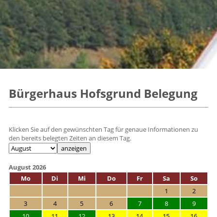
Bürgerhaus Hofsgrund Belegung
Klicken Sie auf den gewünschten Tag für genaue Informationen zu
den bereits belegten Zeiten an diesem Tag.
August 2026
Mo
Di
Mi
Do
Fr
Sa
So
1
2
3
4
5
6
7
8
9
10
11
12
13
14
15
16