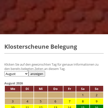
Klosterscheune Belegung
Klicken Sie auf den gewünschten Tag für genaue Informationen zu
den bereits belegten Zeiten an diesem Tag.
August 2026
Mo
Di
Mi
Do
Fr
Sa
So
1
2
3
4
5
6
7
8
9
10
11
12
13
14
15
16