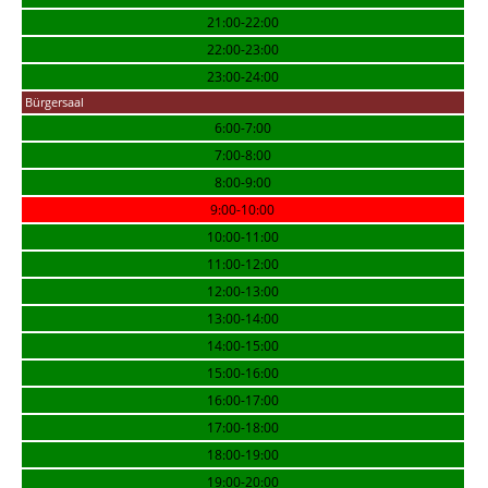
21:00-22:00
22:00-23:00
23:00-24:00
Bürgersaal
6:00-7:00
7:00-8:00
8:00-9:00
9:00-10:00
10:00-11:00
11:00-12:00
12:00-13:00
13:00-14:00
14:00-15:00
15:00-16:00
16:00-17:00
17:00-18:00
18:00-19:00
19:00-20:00