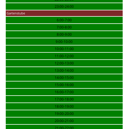
23:00-24:00
Gartenstube
6:00-7:00
7:00-8:00
8:00-9:00
9:00-10:00
10:00-11:00
11:00-12:00
12:00-13:00
13:00-14:00
14:00-15:00
15:00-16:00
16:00-17:00
17:00-18:00
18:00-19:00
19:00-20:00
20:00-21:00
21:00-22:00