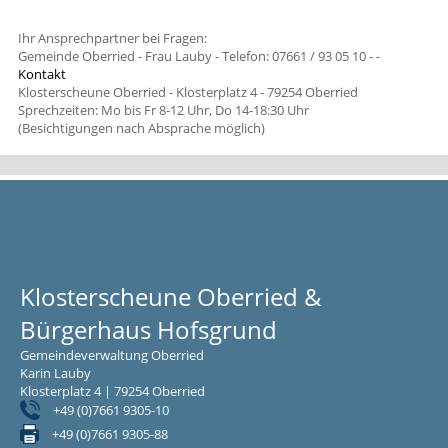
Ihr Ansprechpartner bei Fragen:
Gemeinde Oberried - Frau Lauby - Telefon: 07661 / 93 05 10 -
-
Kontakt
Klosterscheune Oberried - Klosterplatz 4 - 79254 Oberried
Sprechzeiten: Mo bis Fr 8-12 Uhr, Do 14-18:30 Uhr
(Besichtigungen nach Absprache möglich)
Klosterscheune Oberried &
Bürgerhaus Hofsgrund
Gemeindeverwaltung Oberried
Karin Lauby
Klosterplatz 4 | 79254 Oberried
+49 (0)7661 9305-10
+49 (0)7661 9305-88