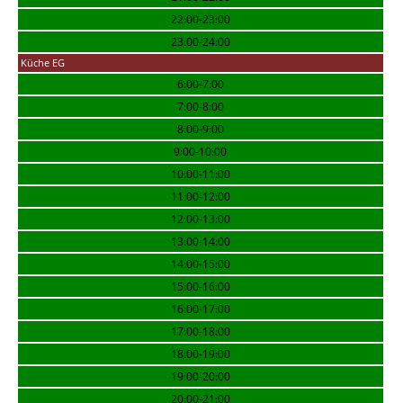
22:00-23:00
23:00-24:00
Küche EG
6:00-7:00
7:00-8:00
8:00-9:00
9:00-10:00
10:00-11:00
11:00-12:00
12:00-13:00
13:00-14:00
14:00-15:00
15:00-16:00
16:00-17:00
17:00-18:00
18:00-19:00
19:00-20:00
20:00-21:00