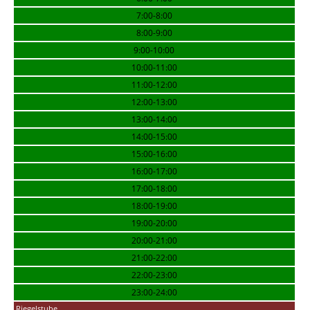
7:00-8:00
8:00-9:00
9:00-10:00
10:00-11:00
11:00-12:00
12:00-13:00
13:00-14:00
14:00-15:00
15:00-16:00
16:00-17:00
17:00-18:00
18:00-19:00
19:00-20:00
20:00-21:00
21:00-22:00
22:00-23:00
23:00-24:00
Riegelstube