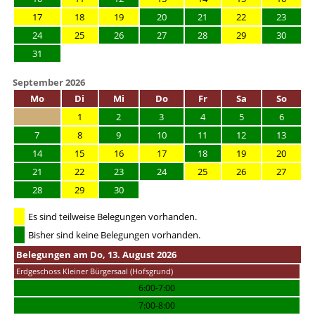
17
18
19
20
21
22
23
24
25
26
27
28
29
30
31
September 2026
Mo
Di
Mi
Do
Fr
Sa
So
1
2
3
4
5
6
7
8
9
10
11
12
13
14
15
16
17
18
19
20
21
22
23
24
25
26
27
28
29
30
Es sind teilweise Belegungen vorhanden.
Bisher sind keine Belegungen vorhanden.
Belegungen am Do, 13. August 2026
Erdgeschoss Kleiner Bürgersaal (Hofsgrund)
6:00-7:00
7:00-8:00