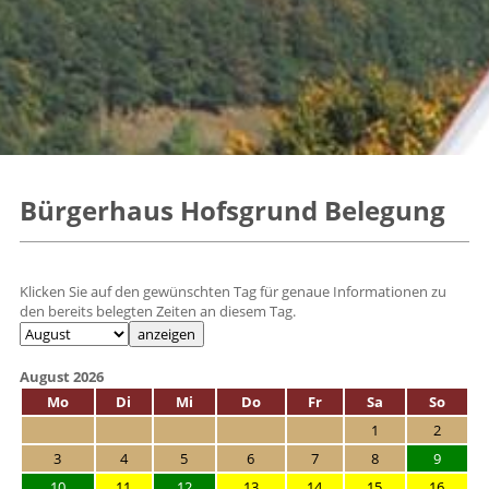
Bürgerhaus Hofsgrund Belegung
Klicken Sie auf den gewünschten Tag für genaue Informationen zu
den bereits belegten Zeiten an diesem Tag.
August 2026
Mo
Di
Mi
Do
Fr
Sa
So
1
2
3
4
5
6
7
8
9
10
11
12
13
14
15
16