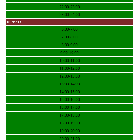
22:00-23:00
23:00-24:00
Küche EG
6:00-7:00
7:00-8:00
8:00-9:00
9:00-10:00
10:00-11:00
11:00-12:00
12:00-13:00
13:00-14:00
14:00-15:00
15:00-16:00
16:00-17:00
17:00-18:00
18:00-19:00
19:00-20:00
20:00-21:00