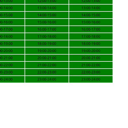
00-13:00
12:00-13:00
12:00-13:00
00-14:00
13:00-14:00
13:00-14:00
00-15:00
14:00-15:00
14:00-15:00
00-16:00
15:00-16:00
15:00-16:00
00-17:00
16:00-17:00
16:00-17:00
00-18:00
17:00-18:00
17:00-18:00
00-19:00
18:00-19:00
18:00-19:00
00-20:00
19:00-20:00
19:00-20:00
00-21:00
20:00-21:00
20:00-21:00
00-22:00
21:00-22:00
21:00-22:00
00-23:00
22:00-23:00
22:00-23:00
00-24:00
23:00-24:00
23:00-24:00