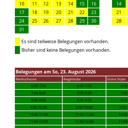
10
11
12
13
14
15
16
14
17
18
19
20
21
22
23
21
24
25
26
27
28
29
30
28
31
Es sind teilweise Belegungen vorhanden.
Bisher sind keine Belegungen vorhanden.
Belegungen am So, 23. August 2026
Marktscheune
Riegelstube
Grüne Stube
6:00-7:00
6:00-7:00
6:00
7:00-8:00
7:00-8:00
7:00
8:00-9:00
8:00-9:00
8:00
9:00-10:00
9:00-10:00
9:00-
10:00-11:00
10:00-11:00
10:00
11:00-12:00
11:00-12:00
11:00