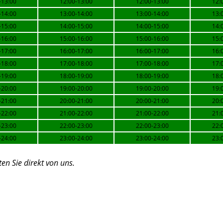
-13:00
12:00-13:00
12:00-13:00
12:
-14:00
13:00-14:00
13:00-14:00
13:
-15:00
14:00-15:00
14:00-15:00
14:
-16:00
15:00-16:00
15:00-16:00
15:
-17:00
16:00-17:00
16:00-17:00
16:
-18:00
17:00-18:00
17:00-18:00
17:
-19:00
18:00-19:00
18:00-19:00
18:
-20:00
19:00-20:00
19:00-20:00
19:
-21:00
20:00-21:00
20:00-21:00
20:
-22:00
21:00-22:00
21:00-22:00
21:
-23:00
22:00-23:00
22:00-23:00
22:
-24:00
23:00-24:00
23:00-24:00
23:
ten Sie
direkt von uns
.