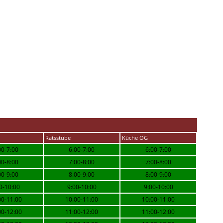
Ratsstube
Küche OG
00-7:00
6:00-7:00
6:00-7:00
00-8:00
7:00-8:00
7:00-8:00
00-9:00
8:00-9:00
8:00-9:00
0-10:00
9:00-10:00
9:00-10:00
00-11:00
10:00-11:00
10:00-11:00
00-12:00
11:00-12:00
11:00-12:00