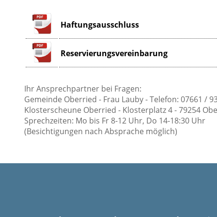
Haftungsausschluss
Reservierungsvereinbarung
Ihr Ansprechpartner bei Fragen:
Gemeinde Oberried - Frau Lauby - Telefon: 07661 / 93
Klosterscheune Oberried - Klosterplatz 4 - 79254 Obe
Sprechzeiten: Mo bis Fr 8-12 Uhr, Do 14-18:30 Uhr
(Besichtigungen nach Absprache möglich)