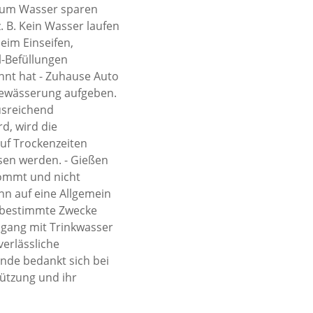
 zum Wasser sparen
z. B. Kein Wasser laufen
eim Einseifen,
l-Befüllungen
annt hat - Zuhause Auto
nbewässerung aufgeben.
usreichend
d, wird die
uf Trockenzeiten
sen werden. - Gießen
kommt und nicht
nn auf eine Allgemein
r bestimmte Zwecke
mgang mit Trinkwasser
verlässliche
nde bedankt sich bei
tützung und ihr