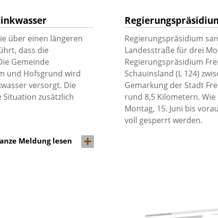
rinkwasser
Regierungspräsidium
ie über einen längeren
Regierungspräsidium sani
hrt, dass die
Landesstraße für drei Mo
 Die Gemeinde
Regierungspräsidium Frei
elm und Hofsgrund wird
Schauinsland (L 124) zw
kwasser versorgt. Die
Gemarkung der Stadt Fre
Situation zusätzlich
rund 8,5 Kilometern. Wie 
Montag, 15. Juni bis vora
voll gesperrt werden.
anze Meldung lesen