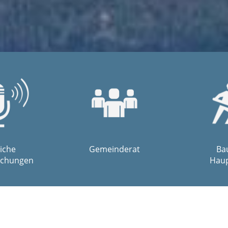
liche
Gemeinderat
Bau
chungen
Haup