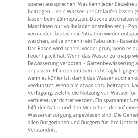
sparen aussprechen. Was kann jeder Einzelne
beitragen: - Kein Wasser unnütz laufen lassen (
lassen beim Zähneputzen, Dusche abschalten b
Maschinen nur vollbeladen anstellen etc.) - Poo
vermeiden, bis sich die Situation wieder entsp
waschen, sollte ohnehin ein Tabu sein - Rase
Der Rasen wird schnell wieder grün, wenn es a
Feuchtigkeit hat. Wenn das Wasser zu knapp wir
Bewässerung verboten. - Gartenbewässerung a
anpassen. Pflanzen müssen nicht täglich gegos
wenn es kühler ist, damit das Wasser auch an
verdunstet. Wenn alle etwas dazu beitragen, ka
Verfügung, welche die Nutzung von Wasser fü
verbietet, verzichtet werden. Ein sparsamer U
hilft der Natur und den Menschen, die auf eine 
Wasserversorgung angewiesen sind. Die Gemei
allen Bürgerinnen und Bürgern für ihre Unters
Verständnis.