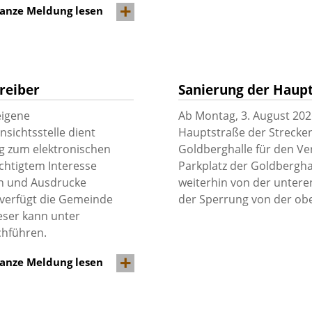
anze Meldung lesen
reiber
Sanierung der Haupt
eigene
Ab Montag, 3. August 202
sichtsstelle dient
Hauptstraße der Strecken
g zum elektronischen
Goldberghalle für den Ver
chtigtem Interesse
Parkplatz der Goldberghal
n und Ausdrucke
weiterhin von der untere
verfügt die Gemeinde
der Sperrung von der ob
eser kann unter
chführen.
anze Meldung lesen