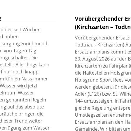
!
Vorübergehender Ers
(Kirchzarten – Todtn
nd der seit Wochen
nd hohen
Vorübergehender Ersatzfa
versorgung zunehmend
Todtnau - Kirchzarten) 
n von Tag zu Tag
Ersatzfahrplans kommt es 
 zugeschaltet. Die
30. August 2026 auf der B
stellt. Allerdings kann
Kirchzarten) zu Fahrpla
rf nur noch knapp
die Haltestellen Hofsgr
em kühlen Nass immer
Hofsgrund Sport Rees von
Wasser wird jetzt
werden gebeten, für diese
egeln zum Wasser
Adler (L126) bzw. St. Wil
ten genannten Regeln
144 umzusteigen. In Fahrt
ng auf das absolute
gleiche Regelung entspr
räuche bringen die
Umstiegszeiten entnehmen
dieser Trend weiter
Ersatzfahrplan an den Ha
 Verfügung zum Wasser
Gemeinde. Wir bitten um 